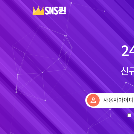
2
신규
perm_identity